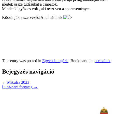
mèrtèk össze tudàsukat a csapatok.
Mindenki győztes volt , aki rèszt vett a sportesemènyen.
Köszönjük a szervezést Andi néninek
This entry was posted in
Egyéb kategória
. Bookmark the
permalink
.
Bejegyzés navigáció
←
Mikulás 2023
Luca-napi forgatag
→