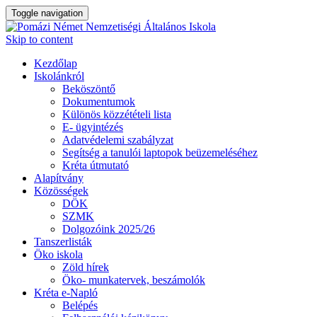
Toggle navigation
Skip to content
Kezdőlap
Iskolánkról
Beköszöntő
Dokumentumok
Különös közzétételi lista
E- ügyintézés
Adatvédelemi szabályzat
Segítség a tanulói laptopok beüzemeléséhez
Kréta útmutató
Alapítvány
Közösségek
DÖK
SZMK
Dolgozóink 2025/26
Tanszerlisták
Öko iskola
Zöld hírek
Öko- munkatervek, beszámolók
Kréta e-Napló
Belépés