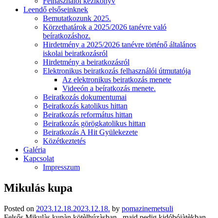
Felhasználói kézikönyv
Leendő elsőseinknek
Bemutatkozunk 2025.
Körzethatárok a 2025/2026 tanévre való
beíratkozáshoz.
Hirdetmény a 2025/2026 tanévre történő általános
iskolai beiratkozásról
Hirdetmény a beiratkozásról
Elektronikus beiratkozás felhasználói útmutatója
Az elektronikus beiratkozás menete
Videeón a beíratkozás menete.
Beiratkozás dokumentumai
Beiratkozás katolikus hittan
Beiratkozás református hittan
Beiratkozás görögkatolikus hittan
Beiratkozás A Hit Gyülekezete
Közétkeztetés
Galéria
Kapcsolat
Impresszum
Mikulás kupa
Posted on
2023.12.18.
2023.12.18.
by
pomazinemetsuli
Felsős Mikulàs kupàn kötèlhúzàsban , majd pedig kidóbójàtèkban