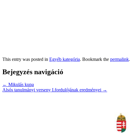
This entry was posted in
Egyéb kategória
. Bookmark the
permalink
.
Bejegyzés navigáció
←
Mikulás kupa
Alsós tanulmányi verseny I.fordulójának eredményei
→