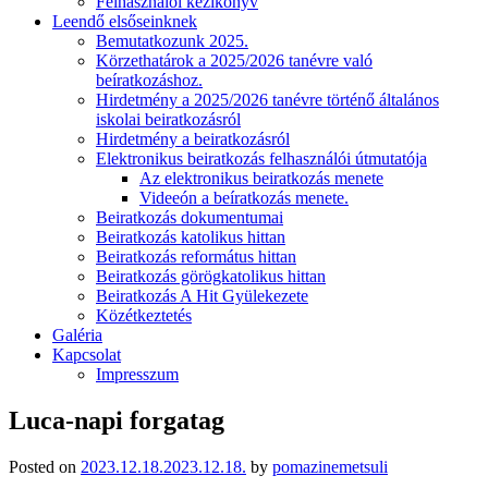
Felhasználói kézikönyv
Leendő elsőseinknek
Bemutatkozunk 2025.
Körzethatárok a 2025/2026 tanévre való
beíratkozáshoz.
Hirdetmény a 2025/2026 tanévre történő általános
iskolai beiratkozásról
Hirdetmény a beiratkozásról
Elektronikus beiratkozás felhasználói útmutatója
Az elektronikus beiratkozás menete
Videeón a beíratkozás menete.
Beiratkozás dokumentumai
Beiratkozás katolikus hittan
Beiratkozás református hittan
Beiratkozás görögkatolikus hittan
Beiratkozás A Hit Gyülekezete
Közétkeztetés
Galéria
Kapcsolat
Impresszum
Luca-napi forgatag
Posted on
2023.12.18.
2023.12.18.
by
pomazinemetsuli