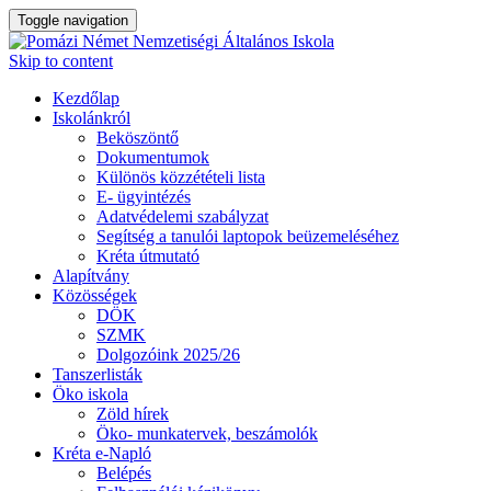
Toggle navigation
Skip to content
Kezdőlap
Iskolánkról
Beköszöntő
Dokumentumok
Különös közzétételi lista
E- ügyintézés
Adatvédelemi szabályzat
Segítség a tanulói laptopok beüzemeléséhez
Kréta útmutató
Alapítvány
Közösségek
DÖK
SZMK
Dolgozóink 2025/26
Tanszerlisták
Öko iskola
Zöld hírek
Öko- munkatervek, beszámolók
Kréta e-Napló
Belépés