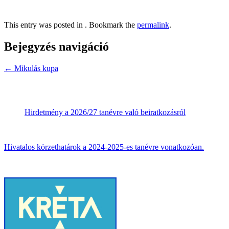
This entry was posted in . Bookmark the
permalink
.
Bejegyzés navigáció
←
Mikulás kupa
Hirdetmény a 2026/27 tanévre való beiratkozásról
Hivatalos körzethatárok a 2024-2025-es tanévre vonatkozóan.