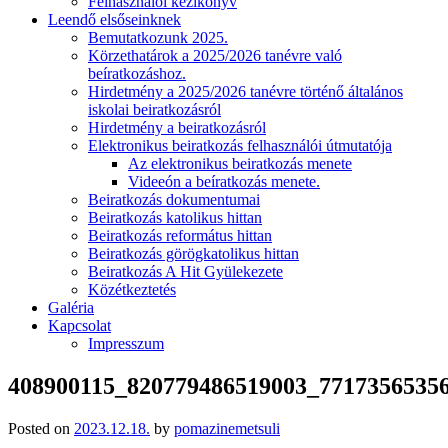
Felhasználói kézikönyv
Leendő elsőseinknek
Bemutatkozunk 2025.
Körzethatárok a 2025/2026 tanévre való
beíratkozáshoz.
Hirdetmény a 2025/2026 tanévre történő általános
iskolai beiratkozásról
Hirdetmény a beiratkozásról
Elektronikus beiratkozás felhasználói útmutatója
Az elektronikus beiratkozás menete
Videeón a beíratkozás menete.
Beiratkozás dokumentumai
Beiratkozás katolikus hittan
Beiratkozás református hittan
Beiratkozás görögkatolikus hittan
Beiratkozás A Hit Gyülekezete
Közétkeztetés
Galéria
Kapcsolat
Impresszum
408900115_820779486519003_7717356535
Posted on
2023.12.18.
by
pomazinemetsuli