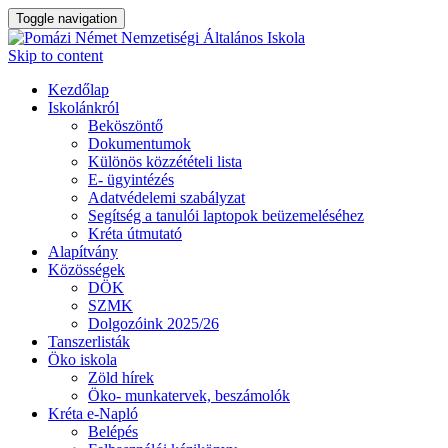
Toggle navigation
Skip to content
Kezdőlap
Iskolánkról
Beköszöntő
Dokumentumok
Különös közzétételi lista
E- ügyintézés
Adatvédelemi szabályzat
Segítség a tanulói laptopok beüzemeléséhez
Kréta útmutató
Alapítvány
Közösségek
DÖK
SZMK
Dolgozóink 2025/26
Tanszerlisták
Öko iskola
Zöld hírek
Öko- munkatervek, beszámolók
Kréta e-Napló
Belépés