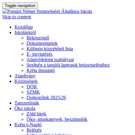
Toggle navigation
Skip to content
Kezdőlap
Iskolánkról
Beköszöntő
Dokumentumok
Különös közzétételi lista
E- ügyintézés
Adatvédelemi szabályzat
Segítség a tanulói laptopok beüzemeléséhez
Kréta útmutató
Alapítvány
Közösségek
DÖK
SZMK
Dolgozóink 2025/26
Tanszerlisták
Öko iskola
Zöld hírek
Öko- munkatervek, beszámolók
Kréta e-Napló
Belépés