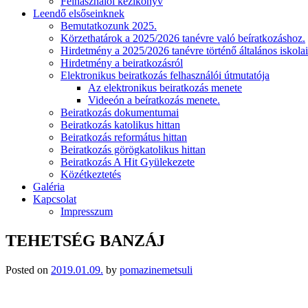
Felhasználói kézikönyv
Leendő elsőseinknek
Bemutatkozunk 2025.
Körzethatárok a 2025/2026 tanévre való beíratkozáshoz.
Hirdetmény a 2025/2026 tanévre történő általános iskolai
Hirdetmény a beiratkozásról
Elektronikus beiratkozás felhasználói útmutatója
Az elektronikus beiratkozás menete
Videeón a beíratkozás menete.
Beiratkozás dokumentumai
Beiratkozás katolikus hittan
Beiratkozás református hittan
Beiratkozás görögkatolikus hittan
Beiratkozás A Hit Gyülekezete
Közétkeztetés
Galéria
Kapcsolat
Impresszum
TEHETSÉG BANZÁJ
Posted on
2019.01.09.
by
pomazinemetsuli