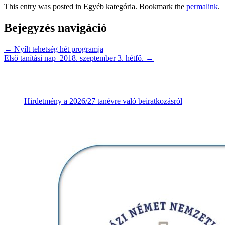
This entry was posted in Egyéb kategória. Bookmark the
permalink
.
Bejegyzés navigáció
←
Nyílt tehetség hét programja
Első tanítási nap 2018. szeptember 3. hétfő.
→
Hirdetmény a 2026/27 tanévre való beiratkozásról