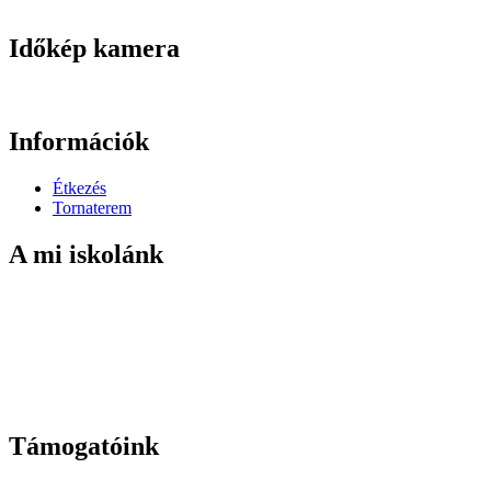
Időkép kamera
Információk
Étkezés
Tornaterem
A mi iskolánk
Támogatóink