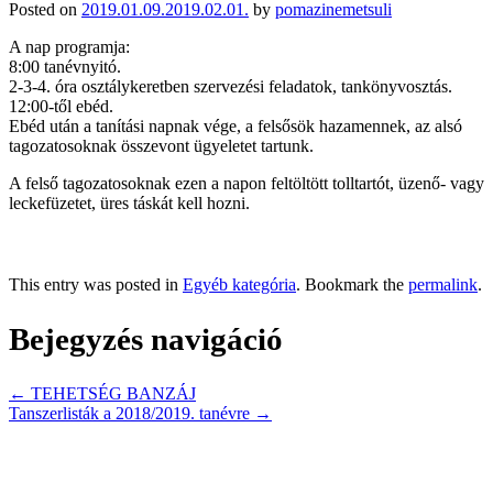
Posted on
2019.01.09.
2019.02.01.
by
pomazinemetsuli
A nap programja:
8:00 tanévnyitó.
2-3-4. óra osztálykeretben szervezési feladatok, tankönyvosztás.
12:00-től ebéd.
Ebéd után a tanítási napnak vége, a felsősök hazamennek, az alsó
tagozatosoknak összevont ügyeletet tartunk.
A felső tagozatosoknak ezen a napon feltöltött tolltartót, üzenő- vagy
leckefüzetet, üres táskát kell hozni.
This entry was posted in
Egyéb kategória
. Bookmark the
permalink
.
Bejegyzés navigáció
←
TEHETSÉG BANZÁJ
Tanszerlisták a 2018/2019. tanévre
→