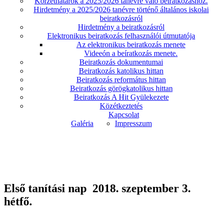
Körzethatárok a 2025/2026 tanévre való beíratkozáshoz.
Hirdetmény a 2025/2026 tanévre történő általános iskolai
beiratkozásról
Hirdetmény a beiratkozásról
Elektronikus beiratkozás felhasználói útmutatója
Az elektronikus beiratkozás menete
Videeón a beíratkozás menete.
Beiratkozás dokumentumai
Beiratkozás katolikus hittan
Beiratkozás református hittan
Beiratkozás görögkatolikus hittan
Beiratkozás A Hit Gyülekezete
Közétkeztetés
Kapcsolat
Galéria
Impresszum
Első tanítási nap 2018. szeptember 3.
hétfő.