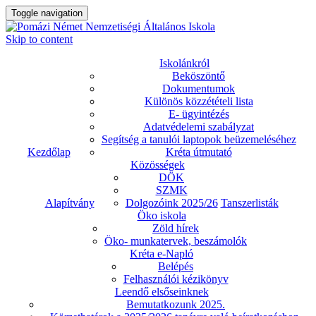
Toggle navigation
Skip to content
Iskolánkról
Beköszöntő
Dokumentumok
Különös közzétételi lista
E- ügyintézés
Adatvédelemi szabályzat
Segítség a tanulói laptopok beüzemeléséhez
Kezdőlap
Kréta útmutató
Közösségek
DÖK
SZMK
Alapítvány
Dolgozóink 2025/26
Tanszerlisták
Öko iskola
Zöld hírek
Öko- munkatervek, beszámolók
Kréta e-Napló
Belépés
Felhasználói kézikönyv
Leendő elsőseinknek
Bemutatkozunk 2025.