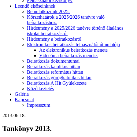
Felhasználói kézikönyv
Leendő elsőseinknek
Bemutatkozunk 2025.
Körzethatárok a 2025/2026 tanévre való
beíratkozáshoz.
Hirdetmény a 2025/2026 tanévre történő általános
iskolai beiratkozásról
Hirdetmény a beiratkozásról
Elektronikus beiratkozás felhasználói útmutatója
Az elektronikus beiratkozás menete
Videeón a beíratkozás menete.
Beiratkozás dokumentumai
Beiratkozás katolikus hittan
Beiratkozás református hittan
Beiratkozás görögkatolikus hittan
Beiratkozás A Hit Gyülekezete
Közétkeztetés
Galéria
Kapcsolat
Impresszum
2013.06.18.
Tankönyv 2013.