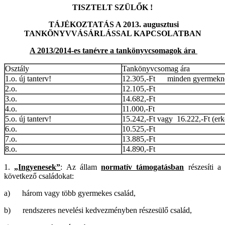
TISZTELT SZÜLŐK !
TÁJÉKOZTATÁS A 2013. augusztusi
TANKÖNYVVÁSÁRLÁSSAL KAPCSOLATBAN
A 2013/2014-es tanévre a tankönyvcsomagok ára
Osztály
Tankönyvcsomag ára
1.o. új tanterv!
12.305,-Ft minden gyermekne
2.o.
12.105,-Ft
3.o.
14.682,-Ft
4.o.
11.000,-Ft
5.o. új tanterv!
15.242,-Ft vagy 16.222,-Ft (erk
6.o.
10.525,-Ft
7.o.
13.885,-Ft
8.o.
14.890,-Ft
1.
„Ingyenesek”
: Az állam
normatív támogatásban
részesíti a
következő családokat:
a) három vagy több gyermekes család,
b) rendszeres nevelési kedvezményben részesülő család,