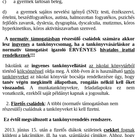
c) a gyermek tartósan beteg,
d) a gyermek sajátos nevelési igényű (SNI): testi, érzékszervi,
értelmi, beszédfogyatékos, autista, halmozottan fogyatékos, pszichés
fejlődés zavarok, dyslexia, dysgraphia, dyscalculia, mutizmus, kóros
hyperkinetikus, kóros aktivitászavarban szenved.
A
normatív támogatásban
részesülő családok számára akkor
lesz
ingyenes
a tankönyvcsomag, ha a tankönyvvásárláskor a
normatív támogatást igazoló
ÉRVÉNYES
hivatalos irattal
rendelkeznek
!!!
Iskolánk az
ingyenes tankönyvellátást
az iskolai könyvtárból
történő
kölcsönzéssel
oldja meg. A több éven át is használható
tartós
tankönyveket
az iskolai könyvtár bocsátja rendelkezésre úgy, hogy
tanév végén megkímélt állapotban, rongálás nélkül kell őket
visszaadni.
A munkatankönyvekre, feladatlapokra ez nem
vonatkozik, ezekből saját példányt kapnak a jogosultak.
2.
Fizetős családok
: A többi (normatív támogatásban nem
részesülő) családnak a tankönyveket ki kell fizetni.
Ez évtől megváltozott a tankönyvrendelés rendszere.
2013. június 15. után a fizetős diákok szüleinek
csekket
fognak
küldeni a lakcímükre,
ill. ha van,
számlázási címükre
. Ahhoz, hogy