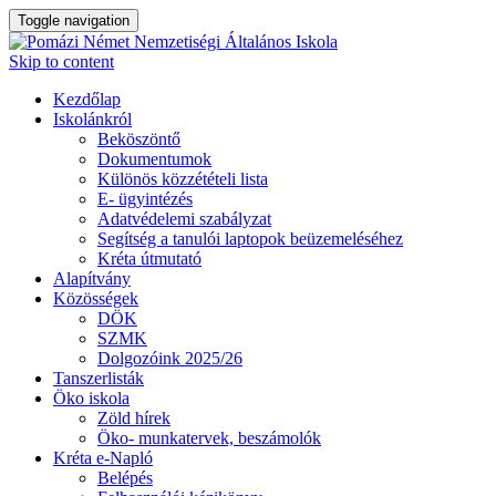
Toggle navigation
Skip to content
Kezdőlap
Iskolánkról
Beköszöntő
Dokumentumok
Különös közzétételi lista
E- ügyintézés
Adatvédelemi szabályzat
Segítség a tanulói laptopok beüzemeléséhez
Kréta útmutató
Alapítvány
Közösségek
DÖK
SZMK
Dolgozóink 2025/26
Tanszerlisták
Öko iskola
Zöld hírek
Öko- munkatervek, beszámolók
Kréta e-Napló
Belépés