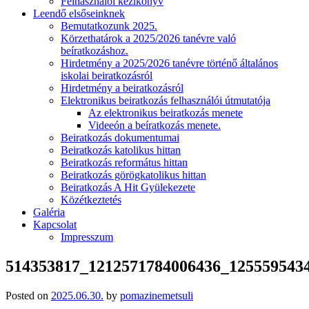
Felhasználói kézikönyv
Leendő elsőseinknek
Bemutatkozunk 2025.
Körzethatárok a 2025/2026 tanévre való
beíratkozáshoz.
Hirdetmény a 2025/2026 tanévre történő általános
iskolai beiratkozásról
Hirdetmény a beiratkozásról
Elektronikus beiratkozás felhasználói útmutatója
Az elektronikus beiratkozás menete
Videeón a beíratkozás menete.
Beiratkozás dokumentumai
Beiratkozás katolikus hittan
Beiratkozás református hittan
Beiratkozás görögkatolikus hittan
Beiratkozás A Hit Gyülekezete
Közétkeztetés
Galéria
Kapcsolat
Impresszum
514353817_1212571784006436_125559543
Posted on
2025.06.30.
by
pomazinemetsuli