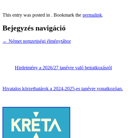
This entry was posted in . Bookmark the
permalink
.
Bejegyzés navigáció
←
Német nemzetiségi élménytábor
Hirdetmény a 2026/27 tanévre való beiratkozásról
Hivatalos körzethatárok a 2024-2025-es tanévre vonatkozóan.