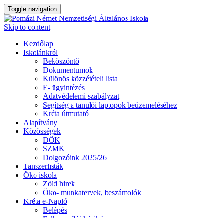
Toggle navigation
Skip to content
Kezdőlap
Iskolánkról
Beköszöntő
Dokumentumok
Különös közzétételi lista
E- ügyintézés
Adatvédelemi szabályzat
Segítség a tanulói laptopok beüzemeléséhez
Kréta útmutató
Alapítvány
Közösségek
DÖK
SZMK
Dolgozóink 2025/26
Tanszerlisták
Öko iskola
Zöld hírek
Öko- munkatervek, beszámolók
Kréta e-Napló
Belépés