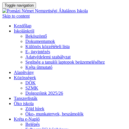
Toggle navigation
Skip to content
Kezdőlap
Iskolánkról
Beköszöntő
Dokumentumok
Különös közzétételi lista
E- ügyintézés
Adatvédelemi szabályzat
Segítség a tanulói laptopok beüzemeléséhez
Kréta útmutató
Alapítvány
Közösségek
DÖK
SZMK
Dolgozóink 2025/26
Tanszerlisták
Öko iskola
Zöld hírek
Öko- munkatervek, beszámolók
Kréta e-Napló
Belépés