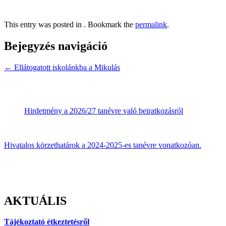
This entry was posted in . Bookmark the
permalink
.
Bejegyzés navigáció
←
Ellátogatott iskolánkba a Mikulás
Hirdetmény a 2026/27 tanévre való beiratkozásról
Hivatalos körzethatárok a 2024-2025-es tanévre vonatkozóan.
AKTUÁLIS
Tájékoztató étkeztetésről