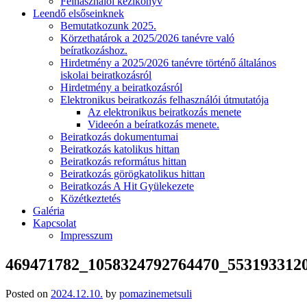
Felhasználói kézikönyv
Leendő elsőseinknek
Bemutatkozunk 2025.
Körzethatárok a 2025/2026 tanévre való
beíratkozáshoz.
Hirdetmény a 2025/2026 tanévre történő általános
iskolai beiratkozásról
Hirdetmény a beiratkozásról
Elektronikus beiratkozás felhasználói útmutatója
Az elektronikus beiratkozás menete
Videeón a beíratkozás menete.
Beiratkozás dokumentumai
Beiratkozás katolikus hittan
Beiratkozás református hittan
Beiratkozás görögkatolikus hittan
Beiratkozás A Hit Gyülekezete
Közétkeztetés
Galéria
Kapcsolat
Impresszum
469471782_1058324792764470_553193312
Posted on
2024.12.10.
by
pomazinemetsuli