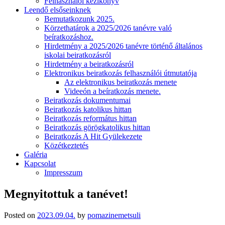
Felhasználói kézikönyv
Leendő elsőseinknek
Bemutatkozunk 2025.
Körzethatárok a 2025/2026 tanévre való
beíratkozáshoz.
Hirdetmény a 2025/2026 tanévre történő általános
iskolai beiratkozásról
Hirdetmény a beiratkozásról
Elektronikus beiratkozás felhasználói útmutatója
Az elektronikus beiratkozás menete
Videeón a beíratkozás menete.
Beiratkozás dokumentumai
Beiratkozás katolikus hittan
Beiratkozás református hittan
Beiratkozás görögkatolikus hittan
Beiratkozás A Hit Gyülekezete
Közétkeztetés
Galéria
Kapcsolat
Impresszum
Megnyitottuk a tanévet!
Posted on
2023.09.04.
by
pomazinemetsuli