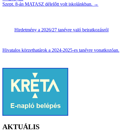
Szept. 8-án MATASZ délelőtt volt iskolánkban.
→
Hirdetmény a 2026/27 tanévre való beiratkozásról
Hivatalos körzethatárok a 2024-2025-es tanévre vonatkozóan.
AKTUÁLIS