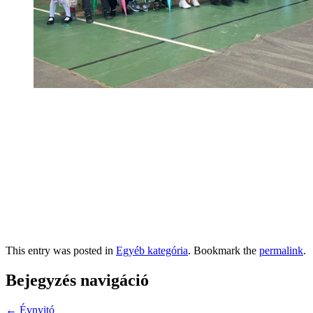
This entry was posted in
Egyéb kategória
. Bookmark the
permalink
.
Bejegyzés navigáció
←
Évnyitó