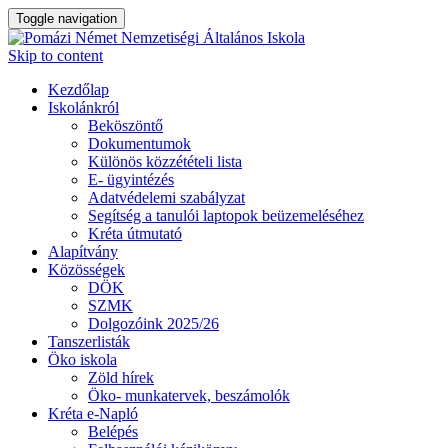
Toggle navigation
Skip to content
Kezdőlap
Iskolánkról
Beköszöntő
Dokumentumok
Különös közzétételi lista
E- ügyintézés
Adatvédelemi szabályzat
Segítség a tanulói laptopok beüzemeléséhez
Kréta útmutató
Alapítvány
Közösségek
DÖK
SZMK
Dolgozóink 2025/26
Tanszerlisták
Öko iskola
Zöld hírek
Öko- munkatervek, beszámolók
Kréta e-Napló
Belépés