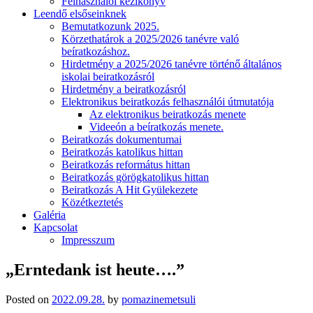
Felhasználói kézikönyv
Leendő elsőseinknek
Bemutatkozunk 2025.
Körzethatárok a 2025/2026 tanévre való
beíratkozáshoz.
Hirdetmény a 2025/2026 tanévre történő általános
iskolai beiratkozásról
Hirdetmény a beiratkozásról
Elektronikus beiratkozás felhasználói útmutatója
Az elektronikus beiratkozás menete
Videeón a beíratkozás menete.
Beiratkozás dokumentumai
Beiratkozás katolikus hittan
Beiratkozás református hittan
Beiratkozás görögkatolikus hittan
Beiratkozás A Hit Gyülekezete
Közétkeztetés
Galéria
Kapcsolat
Impresszum
„Erntedank ist heute….”
Posted on
2022.09.28.
by
pomazinemetsuli