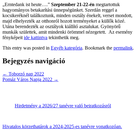
„Erntedank ist heute….”
Szeptember 21-22-én
megtartottuk
hagyományos betakarítási ünnepségünket. Szerdán reggel a
kocsikeréknél találkoztunk, minden osztály énekelt, verset mondott,
majd elhelyezték az otthonról hozott terményeket a küllők közé.
Utána berendezték az osztályok kiállító asztalukat. Gyönyörű
munkák születtek, amit mindenki örömmel nézegetett. Az esemény
fényképeit
ide kattintva
tekinthetik meg.
This entry was posted in
Egyéb kategória
. Bookmark the
permalink
.
Bejegyzés navigáció
←
Toborzó nap 2022
Pomáz Város Napja 2022
→
Hirdetmény a 2026/27 tanévre való beiratkozásról
Hivatalos körzethatárok a 2024-2025-es tanévre vonatkozóan.