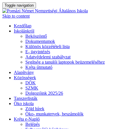
Toggle navigation
Skip to content
Kezdőlap
Iskolánkról
Beköszöntő
Dokumentumok
Különös közzétételi lista
E- ügyintézés
Adatvédelemi szabályzat
Segítség a tanulói laptopok beüzemeléséhez
Kréta útmutató
Alapítvány
Közösségek
DÖK
SZMK
Dolgozóink 2025/26
Tanszerlisták
Öko iskola
Zöld hírek
Öko- munkatervek, beszámolók
Kréta e-Napló
Belépés