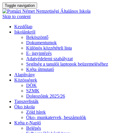
Toggle navigation
Skip to content
Kezdőlap
Iskolánkról
Beköszöntő
Dokumentumok
Különös közzétételi lista
E- ügyintézés
Adatvédelemi szabályzat
Segítség a tanulói laptopok beüzemeléséhez
Kréta útmutató
Alapítvány
Közösségek
DÖK
SZMK
Dolgozóink 2025/26
Tanszerlisták
Öko iskola
Zöld hírek
Öko- munkatervek, beszámolók
Kréta e-Napló
Belépés