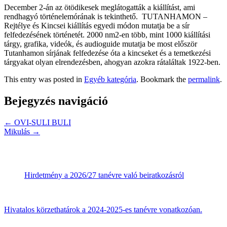
December 2-án az ötödikesek meglátogatták a kiállítást, ami
rendhagyó történelemórának is tekinthető. TUTANHAMON –
Rejtélye és Kincsei kiállítás egyedi módon mutatja be a sír
felfedezésének történetét. 2000 nm2-en több, mint 1000 kiállítási
tárgy, grafika, videók, és audioguide mutatja be most először
Tutanhamon sírjának felfedezése óta a kincseket és a temetkezési
tárgyakat olyan elrendezésben, ahogyan azokra rátaláltak 1922-ben.
This entry was posted in
Egyéb kategória
. Bookmark the
permalink
.
Bejegyzés navigáció
←
OVI-SULI BULI
Mikulás
→
Hirdetmény a 2026/27 tanévre való beiratkozásról
Hivatalos körzethatárok a 2024-2025-es tanévre vonatkozóan.