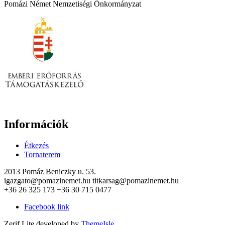
Pomázi Német Nemzetiségi Önkormányzat
Információk
Étkezés
Tornaterem
2013 Pomáz Beniczky u. 53.
igazgato@pomazinemet.hu titkarsag@pomazinemet.hu
+36 26 325 173 +36 30 715 0477
Facebook link
Zerif Lite
developed by
ThemeIsle