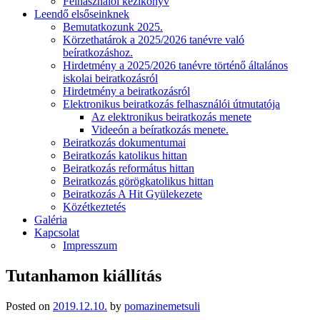
Felhasználói kézikönyv
Leendő elsőseinknek
Bemutatkozunk 2025.
Körzethatárok a 2025/2026 tanévre való
beíratkozáshoz.
Hirdetmény a 2025/2026 tanévre történő általános
iskolai beiratkozásról
Hirdetmény a beiratkozásról
Elektronikus beiratkozás felhasználói útmutatója
Az elektronikus beiratkozás menete
Videeón a beíratkozás menete.
Beiratkozás dokumentumai
Beiratkozás katolikus hittan
Beiratkozás református hittan
Beiratkozás görögkatolikus hittan
Beiratkozás A Hit Gyülekezete
Közétkeztetés
Galéria
Kapcsolat
Impresszum
Tutanhamon kiállítás
Posted on
2019.12.10.
by
pomazinemetsuli