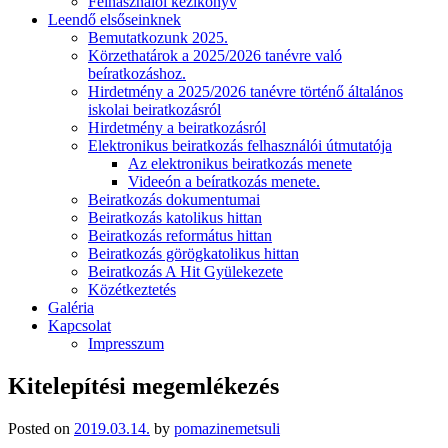
Felhasználói kézikönyv
Leendő elsőseinknek
Bemutatkozunk 2025.
Körzethatárok a 2025/2026 tanévre való
beíratkozáshoz.
Hirdetmény a 2025/2026 tanévre történő általános
iskolai beiratkozásról
Hirdetmény a beiratkozásról
Elektronikus beiratkozás felhasználói útmutatója
Az elektronikus beiratkozás menete
Videeón a beíratkozás menete.
Beiratkozás dokumentumai
Beiratkozás katolikus hittan
Beiratkozás református hittan
Beiratkozás görögkatolikus hittan
Beiratkozás A Hit Gyülekezete
Közétkeztetés
Galéria
Kapcsolat
Impresszum
Kitelepítési megemlékezés
Posted on
2019.03.14.
by
pomazinemetsuli