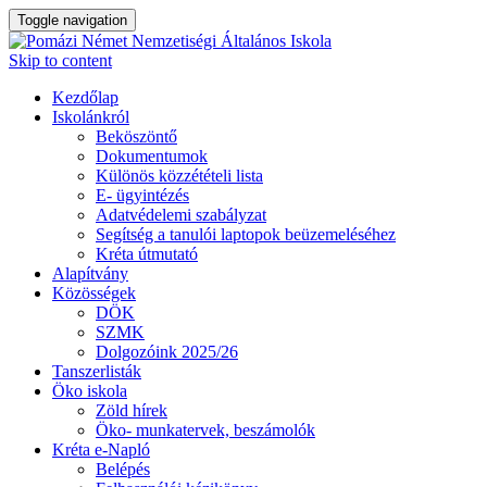
Toggle navigation
Skip to content
Kezdőlap
Iskolánkról
Beköszöntő
Dokumentumok
Különös közzétételi lista
E- ügyintézés
Adatvédelemi szabályzat
Segítség a tanulói laptopok beüzemeléséhez
Kréta útmutató
Alapítvány
Közösségek
DÖK
SZMK
Dolgozóink 2025/26
Tanszerlisták
Öko iskola
Zöld hírek
Öko- munkatervek, beszámolók
Kréta e-Napló
Belépés