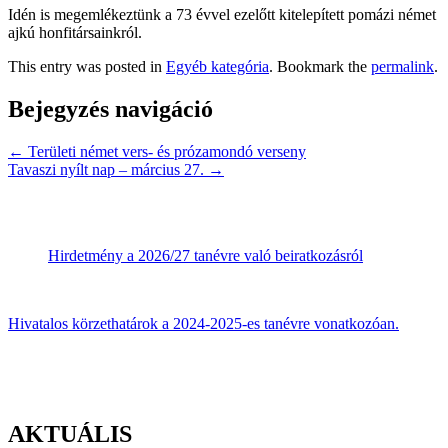
Idén is megemlékeztünk a 73 évvel ezelőtt kitelepített pomázi német
ajkú honfitársainkról.
This entry was posted in
Egyéb kategória
. Bookmark the
permalink
.
Bejegyzés navigáció
←
Területi német vers- és prózamondó verseny
Tavaszi nyílt nap – március 27.
→
Hirdetmény a 2026/27 tanévre való beiratkozásról
Hivatalos körzethatárok a 2024-2025-es tanévre vonatkozóan.
AKTUÁLIS