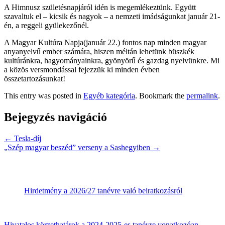
A Himnusz születésnapjáról idén is megemlékeztünk. Együtt
szavaltuk el – kicsik és nagyok – a nemzeti imádságunkat január 21-
én, a reggeli gyülekezőnél.
A Magyar Kultúra Napja(január 22.) fontos nap minden magyar
anyanyelvű ember számára, hiszen méltán lehetünk büszkék
kultúránkra, hagyományainkra, gyönyörű és gazdag nyelvünkre. Mi
a közös versmondással fejezzük ki minden évben
összetartozásunkat!
This entry was posted in
Egyéb kategória
. Bookmark the
permalink
.
Bejegyzés navigáció
←
Tesla-díj
„Szép magyar beszéd” verseny a Sashegyiben
→
Hirdetmény a 2026/27 tanévre való beiratkozásról
Hivatalos körzethatárok a 2024-2025-es tanévre vonatkozóan.