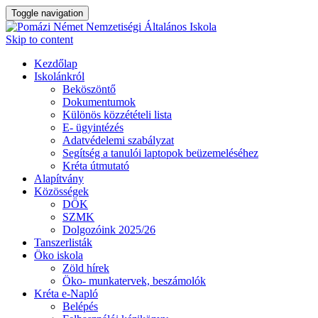
Toggle navigation
Skip to content
Kezdőlap
Iskolánkról
Beköszöntő
Dokumentumok
Különös közzétételi lista
E- ügyintézés
Adatvédelemi szabályzat
Segítség a tanulói laptopok beüzemeléséhez
Kréta útmutató
Alapítvány
Közösségek
DÖK
SZMK
Dolgozóink 2025/26
Tanszerlisták
Öko iskola
Zöld hírek
Öko- munkatervek, beszámolók
Kréta e-Napló
Belépés