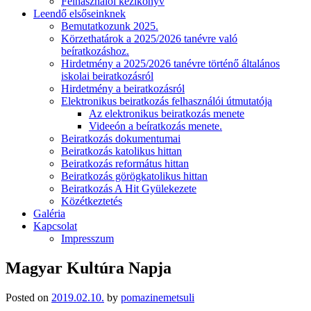
Felhasználói kézikönyv
Leendő elsőseinknek
Bemutatkozunk 2025.
Körzethatárok a 2025/2026 tanévre való
beíratkozáshoz.
Hirdetmény a 2025/2026 tanévre történő általános
iskolai beiratkozásról
Hirdetmény a beiratkozásról
Elektronikus beiratkozás felhasználói útmutatója
Az elektronikus beiratkozás menete
Videeón a beíratkozás menete.
Beiratkozás dokumentumai
Beiratkozás katolikus hittan
Beiratkozás református hittan
Beiratkozás görögkatolikus hittan
Beiratkozás A Hit Gyülekezete
Közétkeztetés
Galéria
Kapcsolat
Impresszum
Magyar Kultúra Napja
Posted on
2019.02.10.
by
pomazinemetsuli