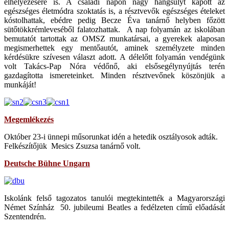
elhelyezésére is. A családi napon nagy hangsúlyt kapott az
egészséges életmódra szoktatás is, a résztvevők egészséges ételeket
kóstolhattak, ebédre pedig Becze Éva tanárnő helyben főzött
sütőtökkrémleveséből falatozhattak. A nap folyamán az iskolában
bemutatót tartottak az OMSZ munkatársai, a gyerekek alaposan
megismerhettek egy mentőautót, aminek személyzete minden
kérdésükre szívesen választ adott. A délelőtt folyamán vendégünk
volt Takács-Pap Nóra védőnő, aki elsősegélynyújtás terén
gazdagította ismereteinket. Minden résztvevőnek köszönjük a
munkáját!
Megemlékezés
Október 23-i ünnepi műsorunkat idén a hetedik osztályosok adták.
Felkészítőjük Mesics Zsuzsa tanárnő volt.
Deutsche Bühne Ungarn
Iskolánk felső tagozatos tanulói megtekintették a Magyarországi
Német Színház 50. jubileumi Beatles a fedélzeten című előadását
Szentendrén.