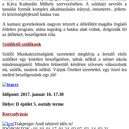
a Káva Kulturális Műhely szervezésében. A színházi nevelés a
tanulási formák komplex alkalmazására irányul, önismeret-, jellem-
és közösségfejlesztő hatása van.
A kamasz gyerekeknek nagyon tetszett a délelőttöt magába foglaló
érdekes program, utána napokig a hatása alatt voltak, dolgozták fel
az átélteket, beszélgettek róla.
Szülőktől szülőknek
Szülői Munkaközösségünk szeretettel meghívja a leendő elsős
szülőket egy kötetlen beszélgetésre, tabuk nélkül a német iskola
mindennapjairól. Minden felmerülő kérdésre szívesen válaszolunk
mi, szülők, tanárok nélkül. Várjuk Önöket szeretettel, egy forró tea
mellett beszélgessünk egy jót!
Időpont: 2017. január 16. 17.30
Helye: D épület 5. osztály terme
Korcsolyázás
Trakperger Andi nénivel idén is!
IDŐPONTOK
: 01.10, 01.17, 01.24, 02.07, 02. 14, 02.21