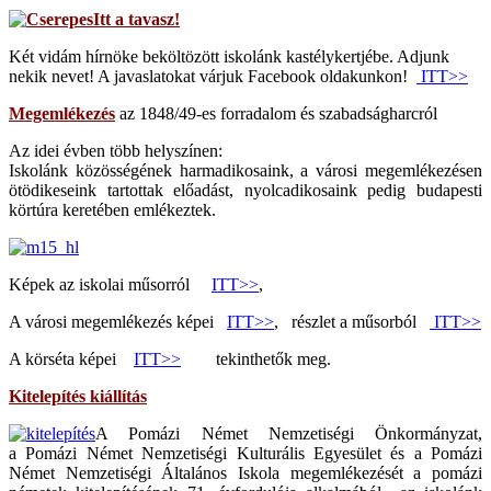
Itt a tavasz!
Két vidám hírnöke beköltözött iskolánk kastélykertjébe. Adjunk
nekik nevet! A javaslatokat várjuk Facebook oldakunkon!
ITT>>
Megemlékezés
az 1848/49-es forradalom és szabadságharcról
Az idei évben több helyszínen:
Iskolánk közösségének harmadikosaink, a városi megemlékezésen
ötödikeseink tartottak előadást, nyolcadikosaink pedig budapesti
körtúra keretében emlékeztek.
Képek az iskolai műsorról
ITT>>
,
A városi megemlékezés képei
ITT>>
, részlet a műsorból
ITT>>
A körséta képei
ITT>>
tekinthetők meg.
Kitelepítés kiállítás
A Pomázi Német Nemzetiségi Önkormányzat,
a Pomázi Német Nemzetiségi Kulturális Egyesület és a Pomázi
Német Nemzetiségi Általános Iskola megemlékezését a pomázi