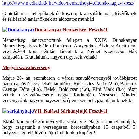
http://www.mediaklikk.hu/video/nemzetisegi-kulturak-napja-4-resz/
Gratulálunk a fellépőknek és köszönjük a családoknak, kísérőknek
és felkészítő tanárnőknek az áldozatos munkát!
Dunakanyar Nemzetiségi Fesztivál
Nemzetiségi tánccsoportunk fellépett a XXIV. Dunakanyar
Nemzetiségi Fesztiválon Pomázon. A gyerekek Alvincz Anett néni
vezetésével kora délután táncoltak a Német Közösségi Ház
színpadán. Gratulálunk, nagyon ügyesek voltak!
Megyei szavalóverseny
Május 20- án, szombaton a városi szavalóversenyről továbbjutott
három alsós és egy felsős tanulónk: Ruskovics Patrik (2.o), Bardócz
Csenge Dóra (4.o), Beleki Boldizsár (4.o), Páni Márk (8.o) részt
vettek a szavalóverseny megyei fordulóján, Vecsésen. Minden
versenyzőnk nagyon ügyesen, szépen szerepelt, gratulálunk nekik!
VII. Kalászi Sárkányhajó Fesztivál
Iskolánk idén először nevezett a versenyre. Nagy örömmel tudatjuk,
hogy csapatunk a versengésen korosztályában 15 csapatból 5.
helyezést ért el! Jövőre újra indulunk a kupáért!