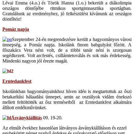
Lévai Emma (4.o.) és Török Hanna (1.o.) bekerült a diákolimpia
országos döntőjébe ritmikus sportgimnasztika sportágban.
Gratulálunk az eredményhez, jó felkészülést kívánunk az országos
döntőhöz!
Pomáz napja
Szeptember 24-én megrendezésre került a hagyományos városi
ünnepség, a Pomáz napja. Iskolánk finom babgulyást főzött. A
főszakács Vera néni volt, de a többi tanár néni is szorgosan
segédkezett. Volt arcfestés, csillámtetoválás és sok más érdekesség.
Mindenki nagyon jól érezte magát.
Erntedankfest
Iskolánkban hagyományainkhoz híven idén is megtartottuk az őszi
betakarítási hálaadási ünnepet, amin az osztályok vidám énekszó
mellett feltöltötték az ősz terméseiből az Erntedankfest alkalmára
állított emlékművünket.
Ásványkiállítás
09. 19-20.
Az elmúlt évekhez hasonlóan látványos ásványkiállításon és ezzel
egybekötött német nyelvű érdekes és szórakoztató előadáson vett