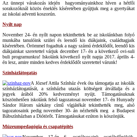
Az ünnepi várakozás idején hagyományainkhoz híven a hétfői
sorakozóknál közös éneklés kíséretében gyújtjuk meg a gyertyákat
az iskolai adventi koszorún.
Nyílt nap
November 24- én nyílt napon tekinthettek be az iskolánkban folyó
munkába tanulóink szülei és leendő kis diákjaink, családtagjaik
kíséretében. Örömmel fogadtuk a nagy számú érdeklődőt, leendő kis
diákjainkat szeretettel várjuk december 17- én a következő ovi-suli
buli programunkra! Iskolánk következő nyílt napja 2017. április 4-
én lesz, amire minden kedves érdeklődőt szeretettel várunk!
Színházlátogatás
A József Attila Színház évek óta támogatja az iskolák
színházlátogatását, a színházba utazás költségeit átvállalja és a
jegyek árából 20% kedvezményt nyújt. Támogatásuknak
köszönhetően iskolánk felső tagozatosai november 17- én Hunyady
Sándor Három sárkány című vígjátékát tekinthették meg, alsó
tagozatosaink pedig november 30- án nézhették meg a Budapest
Bábszínházban a Diótörőt. Támogatásukat ezúton is köszönjük.
Múzeumpedagógia és csapatépítés
November 17-én 6. osztályosaink osztályfőnökük,