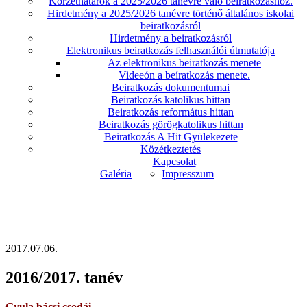
Körzethatárok a 2025/2026 tanévre való beíratkozáshoz.
Hirdetmény a 2025/2026 tanévre történő általános iskolai
beiratkozásról
Hirdetmény a beiratkozásról
Elektronikus beiratkozás felhasználói útmutatója
Az elektronikus beiratkozás menete
Videeón a beíratkozás menete.
Beiratkozás dokumentumai
Beiratkozás katolikus hittan
Beiratkozás református hittan
Beiratkozás görögkatolikus hittan
Beiratkozás A Hit Gyülekezete
Közétkeztetés
Kapcsolat
Galéria
Impresszum
2017.07.06.
2016/2017. tanév
Gyula bácsi csodái