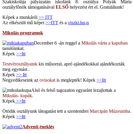
Szakiskolája pályázatán iskolánk 8. osztálya Polyák Mária
osztályfőnök támogatásával
ELSŐ
helyezést ért el. Gratulálunk!
Képek a munkáról
>> ITT
Az elkészült mű képei
>>ITT
és a
viszki.hu-n
Mikulás programok
December 6 -án reggel a
Mikulás várta a kapuban
tanulóinkat.
Képek
>>Itt
Testvérosztályaink
kis műsorral, apró ajándékokkal ajándékozták
meg egymást .
Képek
>> Itt
Negyedikeseink az
ovisokat
is meglepték! Képek
>>Itt
Alsó és felső tagozaton egyaránt lezajlottak a
Mikulás- kupák.
Képek
>>Itt
Ötödik osztályunk látogatást tett a szentendrei
Marcipán Múzeumba.
Képek
>>Itt
Adventi éneklés