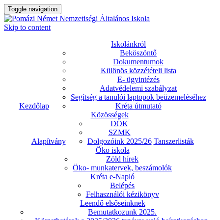
Toggle navigation
Skip to content
Iskolánkról
Beköszöntő
Dokumentumok
Különös közzétételi lista
E- ügyintézés
Adatvédelemi szabályzat
Segítség a tanulói laptopok beüzemeléséhez
Kezdőlap
Kréta útmutató
Közösségek
DÖK
SZMK
Alapítvány
Dolgozóink 2025/26
Tanszerlisták
Öko iskola
Zöld hírek
Öko- munkatervek, beszámolók
Kréta e-Napló
Belépés
Felhasználói kézikönyv
Leendő elsőseinknek
Bemutatkozunk 2025.