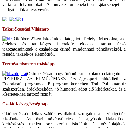
várta a felvonulókat. A művész úr énekét és gitárzenéjét itt
hallgathatták a résztvevők.
Takarékossági Világnap
Október 27-én iskolánkba látogatott Erdélyi Magdolna, aki
érdekes és tanulságos interaktív előadást tartott felső
tagozatosainknak a családokat érintő, mindennapi pénzügyekről, a
felelős, takarékos életmódról.
Természetismeret másképp
Október 26-án nagy örömünkre iskolánkba látogatott a
FIZIBUSZ. Az ELMŰ-ÉMÁSZ társaságcsoport működteti az
Energiasuli programot. E program keretében Tóth Pál tanár úr
szakszerűen, érdekfeszítően, jó humorral adott elő kísérleteket, és a
kísérletekhez tartozó fizikát.
Családi- és egészségnap
Október 22-én lelkes szülők és diákok szorgalmasan szépítgették
iskolánkat. Az őszi növényültetés, új ágyások kialakítása,
kerítésfestés mellett sor került iskolánk új névtáblájának