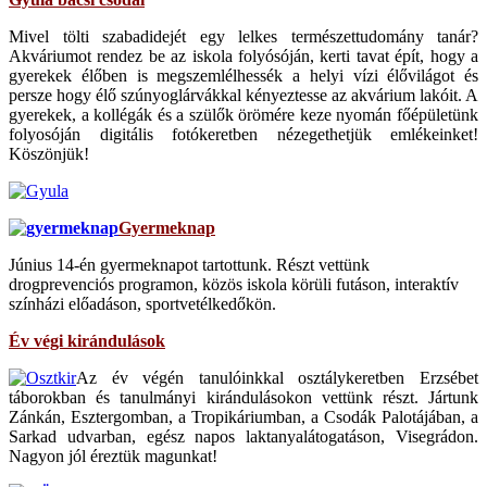
Mivel tölti szabadidejét egy lelkes természettudomány tanár?
Akváriumot rendez be az iskola folyósóján, kerti tavat épít, hogy a
gyerekek élőben is megszemlélhessék a helyi vízi élővilágot és
persze hogy élő szúnyoglárvákkal kényeztesse az akvárium lakóit. A
gyerekek, a kollégák és a szülők örömére keze nyomán főépületünk
folyosóján digitális fotókeretben nézegethetjük emlékeinket!
Köszönjük!
Gyermeknap
Június 14-én gyermeknapot tartottunk. Részt vettünk
drogprevenciós programon, közös iskola körüli futáson, interaktív
színházi előadáson, sportvetélkedőkön.
Év végi kirándulások
Az év végén tanulóinkkal osztálykeretben Erzsébet
táborokban és tanulmányi kirándulásokon vettünk részt. Jártunk
Zánkán, Esztergomban, a Tropikáriumban, a Csodák Palotájában, a
Sarkad udvarban, egész napos laktanyalátogatáson, Visegrádon.
Nagyon jól éreztük magunkat!