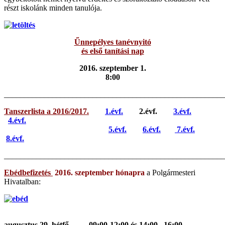
részt iskolánk minden tanulója.
Űnnepélyes tanévnyitó
és első tanítási nap
2016. szeptember 1.
8:00
_______________________________________________________
Tanszerlista a 2016/2017.
1.évf.
2.évf.
3.évf.
4.évf.
5.évf.
6.évf.
7.évf.
8.évf.
_______________________________________________________
Ebédbefizetés
2016. szeptember hónapra
a Polgármesteri
Hivatalban:
augusztus 29. hétfő
09:00-12:00 és 14:00– 16:00.