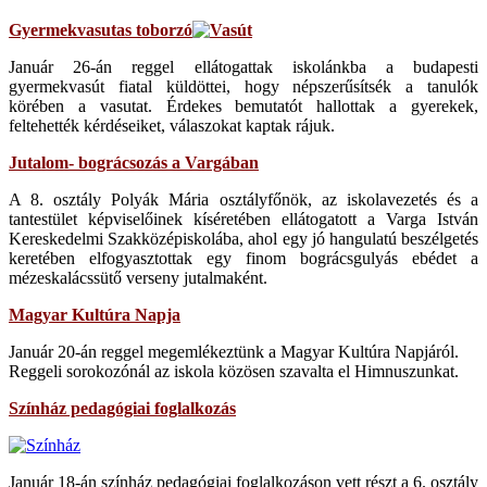
Gyermekvasutas toborzó
Január 26-án reggel ellátogattak iskolánkba a budapesti
gyermekvasút fiatal küldöttei, hogy népszerűsítsék a tanulók
körében a vasutat. Érdekes bemutatót hallottak a gyerekek,
feltehették kérdéseiket, válaszokat kaptak rájuk.
Jutalom- bográcsozás a Vargában
A 8. osztály Polyák Mária osztályfőnök, az iskolavezetés és a
tantestület képviselőinek kíséretében ellátogatott a Varga István
Kereskedelmi Szakközépiskolába, ahol egy jó hangulatú beszélgetés
keretében elfogyasztottak egy finom bográcsgulyás ebédet a
mézeskalácssütő verseny jutalmaként.
Magyar Kultúra Napja
Január 20-án reggel megemlékeztünk a Magyar Kultúra Napjáról.
Reggeli sorokozónál az iskola közösen szavalta el Himnuszunkat.
Színház pedagógiai foglalkozás
Január 18-án színház pedagógiai foglalkozáson vett részt a 6. osztály