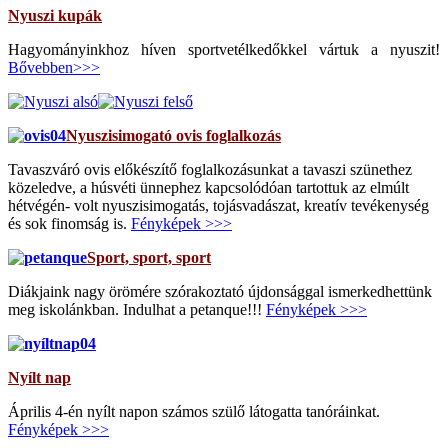
Nyuszi kupák
Hagyományinkhoz híven sportvetélkedőkkel vártuk a nyuszit!
Bővebben>>>
Nyuszisimogató ovis foglalkozás
Tavaszváró ovis előkészítő foglalkozásunkat a tavaszi szünethez
közeledve, a húsvéti ünnephez kapcsolódóan tartottuk az elmúlt
hétvégén- volt nyuszisimogatás, tojásvadászat, kreatív tevékenység
és sok finomság is.
Fényképek >>>
Sport, sport, sport
Diákjaink nagy örömére szórakoztató újdonsággal ismerkedhettünk
meg iskolánkban. Indulhat a petanque!!!
Fényképek >>>
Nyílt nap
Április 4-én nyílt napon számos szülő látogatta tanóráinkat.
Fényképek >>>