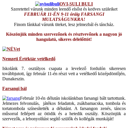
OVI-SULI BULI
Szeretettel várunk minden leendő elsőst és kedves szüleiket
FEBRUÁR 11-ÉN 9-11 óráig FARSANGI
MULATSÁGUNKRA!
Finom fánkkal várunk titeket, lesz jelmezbál és táncház.
Köszönjük minden szervezőnek és résztvevőnek a nagyon jó
hangulatú, sikeres délelőttöt!
Nemzeti Értéktár vetélkedő
Iskolánk 7. osztályos csapata a levelező fordulón sikeresen
továbbjutott, így február 11-én részt vett a vetélkedő középdöntőjén,
Dunakeszin.
Farsangi bál
Február 10-én délután iskolánkban farsangi bált tartottunk.
Jelmezes felvonulás, játékos feladatok, zsákbamacska, tombola és
tortatombola színesítették a délutánt. A farsangon zenés, táncos
műsorral fellépett az ötödik és a hetedik osztály. Köszönjük a
szervezők, a lebonyolítást segítő szülők és kollégák munkáját!