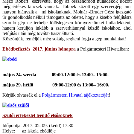
Mező Róbert észrevette, hogy az összehordott hulladékok között
még értékes kincsek vannak. Többek között egy szervergép, ami
nagyon hiányzik a mi iskolánknak. Molnár -Bruder Géza igazgató
úr gondolkodás nélkül támogatta az ötletet, hogy a kisebb felújításra
szoruló gép ne terhelje fölöslegesen környezetünket hulladékként,
hanem kerüljön inkább a szerverhiánnyal kűzdő iskolához, ahol
felújítás után még tovább használható.
Köszönjük, reméljük még sokáig segíteni fogja a gép munkánkat!
Ebédbefizetés
2017. június hónapra
a Polgármesteri Hivatalban:
május 24. szerda
09:00-12:00 és 13:00– 15:00.
május 29. hétfő
09:00-12:00 és 13:00– 16:00.
Kérjük olvassák el a
Polgármesteri Hivatal tájékoztatóját
!
Szülői értekezlet leendő elsősöknek
Időpontja: 2017. 05. 09. (kedd) 17:30
Helye: az iskola ebédlője