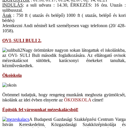
INDULÁS
: a suli udvara : 14.30, ÉRKEZÉS: 16 óra. Utazás :
sulibusszal.
Árak
: 750 ft ( utazás és belépő) 1000 ft ( utazás, belépő és kori
bérlés)
Jelentkezni Andi néninél kell személyesen vagy telefonon (20/ 428-
1058).
OVI- SULI BULI 2.
Nagy örömünkre nagyon sokan látogattak el iskolánkba,
az OVI- SULI Buli második foglalkozására. Az ellátogató ovisok
mézeskalácsot sütöttek, karácsonyi énekeket tanultak,
kézműveskedtek.
Ökoiskola
Örömmel tudatjuk, hogy rengeteg munkánk meghozta gyümölcsét,
iskolánk az idei évben elnyerte az
ÖKOISKOLA
címet!
Építsük fel városunkat mézeskalácsból!
A Budapesti Gazdasági Szakképzési Centrum Varga
István Kereskedelmi, Közgazdasági Szakközépiskolája és