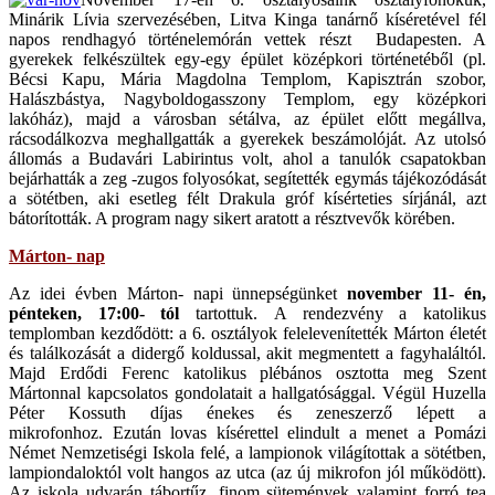
Minárik Lívia szervezésében, Litva Kinga tanárnő kíséretével fél
napos rendhagyó történelemórán vettek részt Budapesten. A
gyerekek felkészültek egy-egy épület középkori történetéből (pl.
Bécsi Kapu, Mária Magdolna Templom, Kapisztrán szobor,
Halászbástya, Nagyboldogasszony Templom, egy középkori
lakóház), majd a városban sétálva, az épület előtt megállva,
rácsodálkozva meghallgatták a gyerekek beszámolóját. Az utolsó
állomás a Budavári Labirintus volt, ahol a tanulók csapatokban
bejárhatták a zeg -zugos folyosókat, segítették egymás tájékozódását
a sötétben, aki esetleg félt Drakula gróf kísérteties sírjánál, azt
bátorították. A program nagy sikert aratott a résztvevők körében.
Márton- nap
Az idei évben Márton- napi ünnepségünket
november 11- én,
pénteken, 17:00- tól
tartottuk. A rendezvény a katolikus
templomban kezdődött: a 6. osztályok felelevenítették Márton életét
és találkozását a didergő koldussal, akit megmentett a fagyhaláltól.
Majd Erdődi Ferenc katolikus plébános osztotta meg Szent
Mártonnal kapcsolatos gondolatait a hallgatósággal. Végül Huzella
Péter Kossuth díjas énekes és zeneszerző lépett a
mikrofonhoz. Ezután lovas kísérettel elindult a menet a Pomázi
Német Nemzetiségi Iskola felé, a lampionok világítottak a sötétben,
lampiondaloktól volt hangos az utca (az új mikrofon jól működött).
Az iskola udvarán tábortűz, finom sütemények valamint forró tea