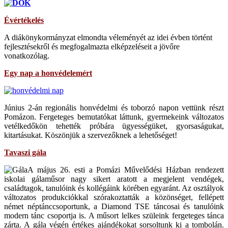
Évértékelés
A diákönykormányzat elmondta véleményét az idei évben történt
fejlesztésekről és megfogalmazta elképzeléseit a jövőre
vonatkozólag.
Egy nap a honvédelemért
Június 2-án regionális honvédelmi és toborzó napon vettünk részt
Pomázon. Fergeteges bemutatókat láttunk, gyermekeink változatos
vetélkedőkön tehették próbára ügyességüket, gyorsaságukat,
kitartásukat. Köszönjük a szervezőknek a lehetőséget!
Tavaszi gála
A május 26. esti a Pomázi Művelődési Házban rendezett
iskolai gálaműsor nagy sikert aratott a megjelent vendégek,
családtagok, tanulóink és kollégáink körében egyaránt. Az osztályok
változatos produkciókkal szórakoztatták a közönséget, fellépett
német néptánccsoportunk, a Diamond TSE táncosai és tanulóink
modern tánc csoportja is. A műsort lelkes szüleink fergeteges tánca
zárta. A gála végén értékes ajándékokat sorsoltunk ki a tombolán.