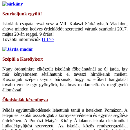
Szurkoljunk együtt!
Iskolánk csapata részt vesz a VII. Kalászi Sárkányhajó Viadalon,
ahova minden kedves érdeklődőt szeretettel várunk szurkolni 2017.
május 20-án reggel, 9 órára!
További információk
ITT>>
Szépül a Kastélykert
Nagy örömünkre elkészült iskolánk főbejáratánál az új járda, így
már kényelmesen sétálhatunk el tavaszi hírnökeink mellett.
Köszönjük szépen Gyula bácsinak, hogy az előkert hangulatát
tovább emelte egy gyönyörű, hatalmas madáretető- és megfigyelő
állomással!
Ökoiskolák kézenfogva
Példás együttműködésnek lehettünk tanúi a hetekben Pomázon. A
település iskolái összefogtak a környezetvédelem és egymás segítése
érdekében. A Pomázi Mátyás Király Általános Iskola elektronikai
hulladékgyűjtést szervezett. Az iskolák közös rendszergazdája,