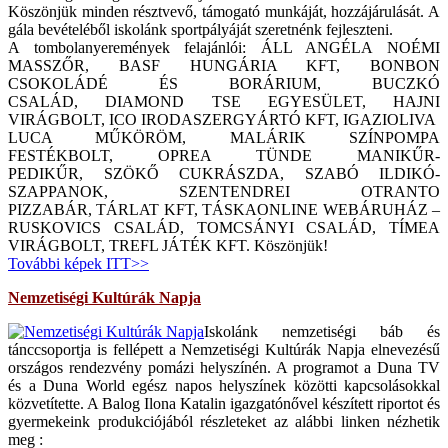
Köszönjük minden résztvevő, támogató munkáját, hozzájárulását. A
gála bevételéből iskolánk sportpályáját szeretnénk fejleszteni.
A tombolanyeremények felajánlói: ÁLL ANGÉLA NOÉMI
MASSZŐR, BASF HUNGÁRIA KFT, BONBON
CSOKOLÁDÉ ÉS BORÁRIUM, BUCZKÓ
CSALÁD, DIAMOND TSE EGYESÜLET, HAJNI
VIRÁGBOLT, ICO IRODASZERGYÁRTÓ KFT, IGAZIOLIVA
LUCA MŰKÖRÖM, MALÁRIK SZÍNPOMPA
FESTÉKBOLT, OPREA TÜNDE MANIKŰR-
PEDIKŰR, SZÖKŐ CUKRÁSZDA, SZABÓ ILDIKÓ-
SZAPPANOK, SZENTENDREI OTRANTO
PIZZABÁR, TÁRLAT KFT, TÁSKAONLINE WEBÁRUHÁZ –
RUSKOVICS CSALÁD, TOMCSÁNYI CSALÁD, TÍMEA
VIRÁGBOLT, TREFL JÁTÉK KFT. Köszönjük!
További képek ITT>>
Nemzetiségi Kultúrák Napja
Iskolánk nemzetiségi báb és
tánccsoportja is fellépett a Nemzetiségi Kultúrák Napja elnevezésű
országos rendezvény pomázi helyszínén. A programot a Duna TV
és a Duna World egész napos helyszínek közötti kapcsolásokkal
közvetítette. A Balog Ilona Katalin igazgatónővel készített riportot és
gyermekeink produkciójából részleteket az alábbi linken nézhetik
meg :