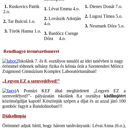
1.
Ruskovics Patrik
1.
Dienes Donát 7.o.
1.
Lévai Emma 4.o.
2.o.
2.
Lugosi Tímea 5.o.
2.
Lovászik Adorján
2.
Tar Bulcsú 1.o.
4.o.
3.
Neumark Dóra 5.o.
3.
Török Hanna 1.o.
3.
Bardócz Csenge
Dóra 4.o.
Rendhagyó természetismeret
Iskolánk 7. és 8. osztályos tanulói az idei tanévben is nagy
örömmel töltenek néhány fizika és kémia órát a Szentendrei Móricz
Zsigmond Gimnázium Komplex Laboratóriumában!
„Legyen EZ a szenvedélyed!”
A Pomázi KEF által meghirdetett „Legyen EZ a
szenvedélyed!”- pályázatán iskolánk 8.a osztálya
kisfilmjéért
közönségdíjat kapott! Köszönjük szépen a díjat és az azzal járó 100
gombóc fagyit a Bandolinoban!!!
Diákolimpia
Örömmel adjuk hírül, hogy három tanítványunk: Lévai Anna (6.o.),