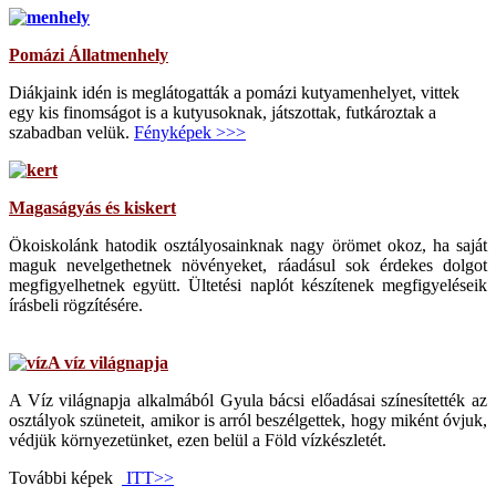
Pomázi Állatmenhely
Diákjaink idén is meglátogatták a pomázi kutyamenhelyet, vittek
egy kis finomságot is a kutyusoknak, játszottak, futkároztak a
szabadban velük.
Fényképek >>>
Magaságyás és kiskert
Ökoiskolánk hatodik osztályosainknak nagy örömet okoz, ha saját
maguk nevelgethetnek növényeket, ráadásul sok érdekes dolgot
megfigyelhetnek együtt. Ültetési naplót készítenek megfigyeléseik
írásbeli rögzítésére.
A víz világnapja
A Víz világnapja alkalmából Gyula bácsi előadásai színesítették az
osztályok szüneteit, amikor is arról beszélgettek, hogy miként óvjuk,
védjük környezetünket, ezen belül a Föld vízkészletét.
További képek
ITT>>