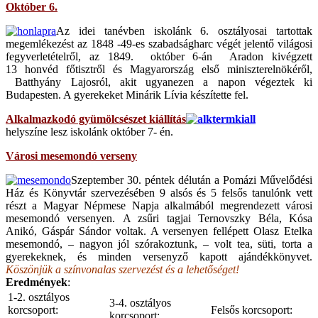
Október 6.
Az idei tanévben iskolánk 6. osztályosai tartottak
megemlékezést az 1848 -49-es szabadságharc végét jelentő világosi
fegyverletételről, az 1849. október 6-án Aradon kivégzett
13 honvéd főtisztről és Magyarország első miniszterelnökéről,
Batthyány Lajosról, akit ugyanezen a napon végeztek ki
Budapesten. A gyerekeket Minárik Lívia készítette fel.
Alkalmazkodó gyümölcsészet kiállítás
helyszíne lesz iskolánk október 7- én.
Városi mesemondó verseny
Szeptember 30. péntek délután a Pomázi Művelődési
Ház és Könyvtár szervezésében 9 alsós és 5 felsős tanulónk vett
részt a Magyar Népmese Napja alkalmából megrendezett városi
mesemondó versenyen. A zsűri tagjai Ternovszky Béla, Kósa
Anikó, Gáspár Sándor voltak. A versenyen fellépett Olasz Etelka
mesemondó, – nagyon jól szórakoztunk, – volt tea, süti, torta a
gyerekeknek, és minden versenyző kapott ajándékkönyvet.
Köszönjük a színvonalas szervezést és a lehetőséget!
Eredmények
:
1-2. osztályos
3-4. osztályos
korcsoport:
Felsős korcsoport:
korcsoport: