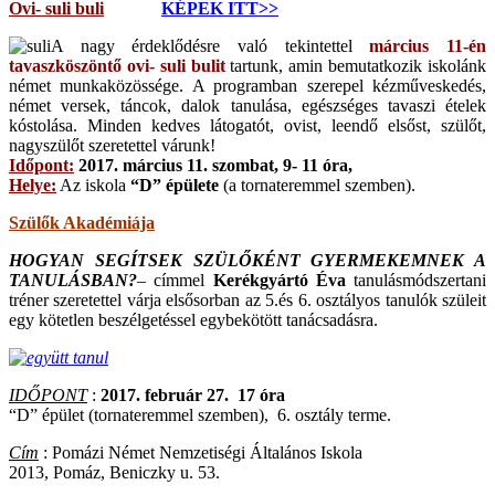
Ovi- suli buli
KÉPEK ITT>>
A nagy érdeklődésre való tekintettel
március 11-én
tavaszköszöntő ovi- suli bulit
tartunk, amin bemutatkozik iskolánk
német munkaközössége. A programban szerepel kézműveskedés,
német versek, táncok, dalok tanulása, egészséges tavaszi ételek
kóstolása. Minden kedves látogatót, ovist, leendő elsőst, szülőt,
nagyszülőt szeretettel várunk!
Időpont:
2017. március 11. szombat, 9- 11 óra,
Helye:
Az iskola
“D” épülete
(a tornateremmel szemben).
Szülők Akadémiája
HOGYAN SEGÍTSEK SZÜLŐKÉNT GYERMEKEMNEK A
TANULÁSBAN?
– címmel
Kerékgyártó Éva
tanulásmódszertani
tréner szeretettel várja elsősorban az 5.és 6. osztályos tanulók szüleit
egy kötetlen beszélgetéssel egybekötött tanácsadásra.
IDŐPONT
:
2017. február 27. 17 óra
“D” épület (tornateremmel szemben), 6. osztály terme.
Cím
: Pomázi Német Nemzetiségi Általános Iskola
2013, Pomáz, Beniczky u. 53.