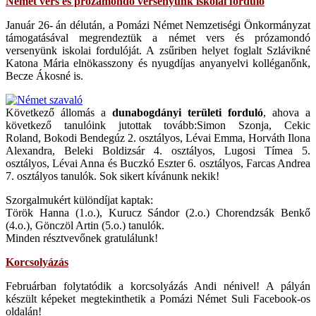
Német vers és prózamondó versenyünk iskolai forduló
Január 26- án délután, a Pomázi Német Nemzetiségi Önkormányzat
támogatásával megrendeztük a német vers és prózamondó
versenyünk iskolai fordulóját. A zsűriben helyet foglalt Szlávikné
Katona Mária elnökasszony és nyugdíjas anyanyelvi kolléganőnk,
Becze Ákosné is.
Következő állomás a
dunabogdányi területi forduló
, ahova a
következő tanulóink jutottak tovább:Simon Szonja, Cekic
Roland, Bokodi Bendegúz 2. osztályos, Lévai Emma, Horváth Ilona
Alexandra, Beleki Boldizsár 4. osztályos, Lugosi Tímea 5.
osztályos, Lévai Anna és Buczkó Eszter 6. osztályos, Farcas Andrea
7. osztályos tanulók. Sok sikert kívánunk nekik!
Szorgalmukért különdíjat kaptak:
Török Hanna (1.o.), Kurucz Sándor (2.o.) Chorendzsák Benkő
(4.o.), Gönczöl Artin (5.o.) tanulók.
Minden résztvevőnek gratulálunk!
Korcsolyázás
Februárban folytatódik a korcsolyázás Andi nénivel! A pályán
készült képeket megtekinthetik a Pomázi Német Suli Facebook-os
oldalán!