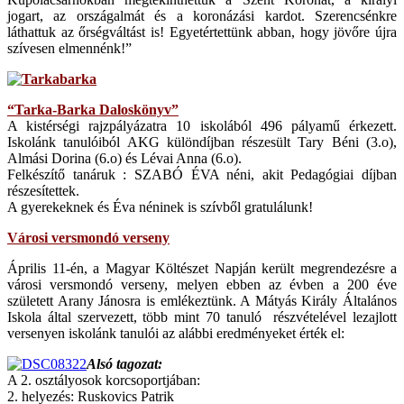
jogart, az országalmát és a koronázási kardot. Szerencsénkre
láthattuk az őrségváltást is! Egyetértettünk abban, hogy jövőre újra
szívesen elmennénk!”
“Tarka-Barka Daloskönyv”
A kistérségi rajzpályázatra 10 iskolából 496 pályamű érkezett.
Iskolánk tanulóiból AKG különdíjban részesült Tary Béni (3.o),
Almási Dorina (6.o) és Lévai Anna (6.o).
Felkészítő tanáruk : SZABÓ ÉVA néni, akit Pedagógiai díjban
részesítettek.
A gyerekeknek és Éva néninek is szívből gratulálunk!
Városi versmondó verseny
Április 11-én, a Magyar Költészet Napján került megrendezésre a
városi versmondó verseny, melyen ebben az évben a 200 éve
született Arany Jánosra is emlékeztünk. A Mátyás Király Általános
Iskola által szervezett, több mint 70 tanuló részvételével lezajlott
versenyen iskolánk tanulói az alábbi eredményeket érték el:
Alsó tagozat:
A 2. osztályosok korcsoportjában:
2. helyezés: Ruskovics Patrik