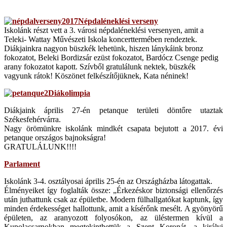
Népdaléneklési verseny
Iskolánk részt vett a 3. városi népdaléneklési versenyen, amit a
Teleki- Wattay Művészeti Iskola koncerttermében rendeztek.
Diákjainkra nagyon büszkék lehetünk, hiszen lánykáink bronz
fokozatot, Beleki Bordizsár ezüst fokozatot, Bardócz Csenge pedig
arany fokozatot kapott. Szívből gratulálunk nektek, büszkék
vagyunk rátok! Köszönet felkészítőjüknek, Kata néninek!
Diákolimpia
Diákjaink április 27-én petanque területi döntőre utaztak
Székesfehérvárra.
Nagy örömünkre iskolánk mindkét csapata bejutott a 2017. évi
petanque országos bajnokságra!
GRATULÁLUNK!!!!
Parlament
Iskolánk 3-4. osztályosai április 25-én az Országházba látogattak.
Élményeiket így foglalták össze: „Érkezéskor biztonsági ellenőrzés
után juthattunk csak az épületbe. Modern fülhallgatókat kaptunk, így
minden érdekességet hallottunk, amit a kísérőnk mesélt. A gyönyörű
épületen, az aranyozott folyosókon, az üléstermen kívül a
Kupolacsarnokban megtekinthettük a Szent Koronát, a királyi