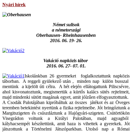
Nyári hírek
Német sulisok
a németországi
Oberhausen- Rheinhausenben
2016. 06. 19- 26.
Vakáció napközis tábor
2016. 06. 27- 07. 01.
Iskolánkban 26 gyermeket foglalkoztattunk napközis
táborban. A reggeli gyülekező után , minden nap külön busszal
mentünk a kijelölt úti célra. A hét elején ellátogattunk Piliscsévre,
ahol kisvonatoztunk, megismertük a kürtős kalács sütés rejtelmeit,
majd mindenki sütött magának egyet, amit jóízűen elfogyasztottunk.
A Csodák Palotájában kipróbáltuk az összes játékot és az Öveges
teremben betekintést nyertünk a fizika rejtelmeibe. Jót bringóztunk a
Margitszigeten és csúszdáztunk a Hajógyári-szigeten. Csütörtökön
Visegrádon voltunk a Királyi Palotában, majd agyagból
kályhacsempét készítettünk, amit haza is vihettek a gyerekek. Jót
játszottunk a Történelmi Játszóparkban. Utolsó nap a Római