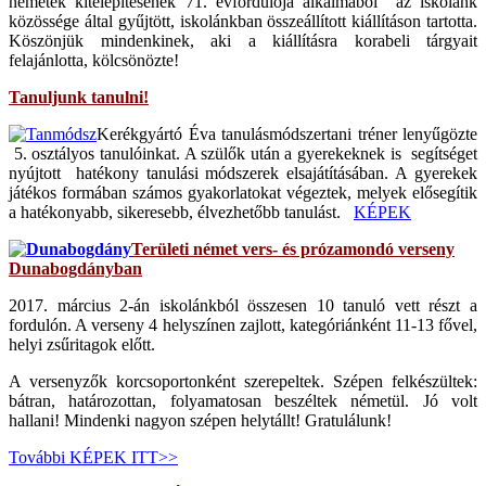
németek kitelepítésének 71. évfordulója alkalmából az iskolánk
közössége által gyűjtött, iskolánkban összeállított kiállításon tartotta.
Köszönjük mindenkinek, aki a kiállításra korabeli tárgyait
felajánlotta, kölcsönözte!
Tanuljunk tanulni!
Kerékgyártó Éva tanulásmódszertani tréner lenyűgözte
5. osztályos tanulóinkat. A szülők után a gyerekeknek is segítséget
nyújtott hatékony tanulási módszerek elsajátításában. A gyerekek
játékos formában számos gyakorlatokat végeztek, melyek elősegítik
a hatékonyabb, sikeresebb, élvezhetőbb tanulást.
KÉPEK
Területi német vers- és prózamondó verseny
Dunabogdányban
2017. március 2-án iskolánkból összesen 10 tanuló vett részt a
fordulón. A verseny 4 helyszínen zajlott, kategóriánként 11-13 fővel,
helyi zsűritagok előtt.
A versenyzők korcsoportonként szerepeltek. Szépen felkészültek:
bátran, határozottan, folyamatosan beszéltek németül. Jó volt
hallani! Mindenki nagyon szépen helytállt! Gratulálunk!
További KÉPEK ITT>>