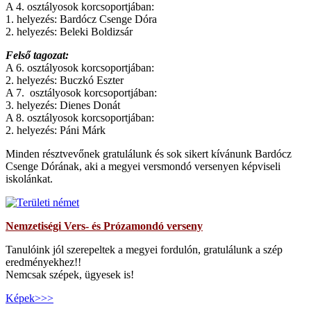
A 4. osztályosok korcsoportjában:
1. helyezés: Bardócz Csenge Dóra
2. helyezés: Beleki Boldizsár
Felső tagozat:
A 6. osztályosok korcsoportjában:
2. helyezés: Buczkó Eszter
A 7. osztályosok korcsoportjában:
3. helyezés: Dienes Donát
A 8. osztályosok korcsoportjában:
2. helyezés: Páni Márk
Minden résztvevőnek gratulálunk és sok sikert kívánunk Bardócz
Csenge Dórának, aki a megyei versmondó versenyen képviseli
iskolánkat.
Nemzetiségi Vers- és Prózamondó verseny
Tanulóink jól szerepeltek a megyei fordulón, gratulálunk a szép
eredményekhez!!
Nemcsak szépek, ügyesek is!
Képek>>>