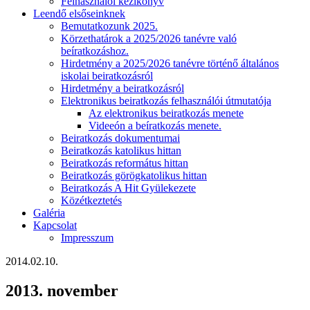
Felhasználói kézikönyv
Leendő elsőseinknek
Bemutatkozunk 2025.
Körzethatárok a 2025/2026 tanévre való
beíratkozáshoz.
Hirdetmény a 2025/2026 tanévre történő általános
iskolai beiratkozásról
Hirdetmény a beiratkozásról
Elektronikus beiratkozás felhasználói útmutatója
Az elektronikus beiratkozás menete
Videeón a beíratkozás menete.
Beiratkozás dokumentumai
Beiratkozás katolikus hittan
Beiratkozás református hittan
Beiratkozás görögkatolikus hittan
Beiratkozás A Hit Gyülekezete
Közétkeztetés
Galéria
Kapcsolat
Impresszum
2014.02.10.
2013. november