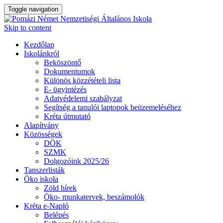
Toggle navigation
Skip to content
Kezdőlap
Iskolánkról
Beköszöntő
Dokumentumok
Különös közzétételi lista
E- ügyintézés
Adatvédelemi szabályzat
Segítség a tanulói laptopok beüzemeléséhez
Kréta útmutató
Alapítvány
Közösségek
DÖK
SZMK
Dolgozóink 2025/26
Tanszerlisták
Öko iskola
Zöld hírek
Öko- munkatervek, beszámolók
Kréta e-Napló
Belépés