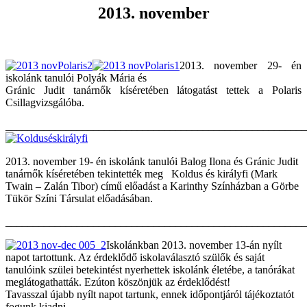
2013. november
2013. november 29- én
iskolánk tanulói Polyák Mária és
Gránic Judit tanárnők kíséretében látogatást tettek a Polaris
Csillagvizsgálóba.
_______________________________________________________
2013. november 19- én iskolánk tanulói Balog Ilona és Gránic Judit
tanárnők kíséretében tekintették meg Koldus és királyfi (Mark
Twain – Zalán Tibor) című előadást a Karinthy Színházban a Görbe
Tükör Színi Társulat előadásában.
_______________________________________________________
Iskolánkban 2013. november 13-án nyílt
napot tartottunk. Az érdeklődő iskolaválasztó szülők és saját
tanulóink szülei betekintést nyerhettek iskolánk életébe, a tanórákat
meglátogathatták. Ezúton köszönjük az érdeklődést!
Tavasszal újabb nyílt napot tartunk, ennek időpontjáról tájékoztatót
fogunk kiadni.