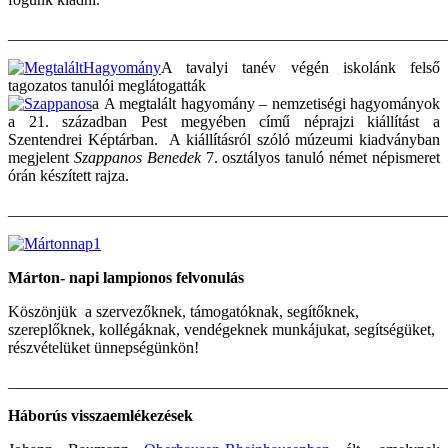
_______________________________________________________
A tavalyi tanév végén iskolánk felső
tagozatos tanulói meglátogatták
a A megtalált hagyomány – nemzetiségi hagyományok
a 21. században Pest megyében című néprajzi kiállítást a
Szentendrei Képtárban. A kiállításról szóló múzeumi kiadványban
megjelent
Szappanos Benedek
7. osztályos tanuló német népismeret
órán készített rajza.
_______________________________________________________
Márton- napi lampionos felvonulás
Köszönjük a szervezőknek, támogatóknak, segítőknek,
szereplőknek, kollégáknak, vendégeknek munkájukat, segítségüket,
részvételüket ünnepségünkön!
_______________________________________________________
Háborús visszaemlékezések