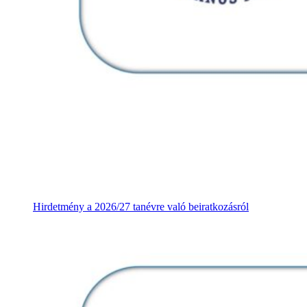
Hirdetmény a 2026/27 tanévre való beiratkozásról