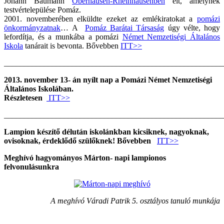
Johann Baumann
Oberhausen-Rheinhausenben
élt, amelynek
testvértelepülése Pomáz.
2001. novemberében elküldte ezeket az emlékiratokat a
pomázi
önkormányzatnak
… A
Pomáz Barátai Társaság
úgy vélte, hogy
lefordítja, és a munkába a pomázi
Német Nemzetiségi Általános
Iskola
tanárait is bevonta. Bővebben
ITT>>
_______________________________________________________
2013. november 13- án nyílt nap a Pomázi Német Nemzetiségi
Általános Iskolában.
Részletesen
ITT>>
_______________________________________________________
Lampion készítő délután iskolánkban kicsiknek, nagyoknak,
ovisoknak, érdeklődő szülőknek! Bővebben
ITT>>
Meghívó hagyományos Márton- napi lampionos
felvonulásunkra
A meghívó Váradi Patrik 5. osztályos tanuló munkája