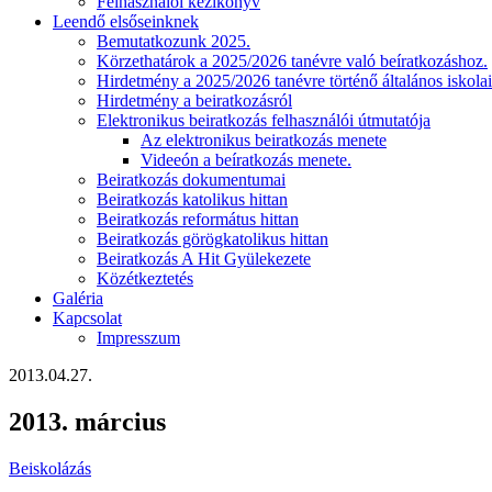
Felhasználói kézikönyv
Leendő elsőseinknek
Bemutatkozunk 2025.
Körzethatárok a 2025/2026 tanévre való beíratkozáshoz.
Hirdetmény a 2025/2026 tanévre történő általános iskolai
Hirdetmény a beiratkozásról
Elektronikus beiratkozás felhasználói útmutatója
Az elektronikus beiratkozás menete
Videeón a beíratkozás menete.
Beiratkozás dokumentumai
Beiratkozás katolikus hittan
Beiratkozás református hittan
Beiratkozás görögkatolikus hittan
Beiratkozás A Hit Gyülekezete
Közétkeztetés
Galéria
Kapcsolat
Impresszum
2013.04.27.
2013. március
Beiskolázás