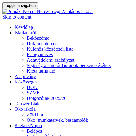
Toggle navigation
Skip to content
Kezdőlap
Iskolánkról
Beköszöntő
Dokumentumok
Különös közzétételi lista
E- ügyintézés
Adatvédelemi szabályzat
Segítség a tanulói laptopok beüzemeléséhez
Kréta útmutató
Alapítvány
Közösségek
DÖK
SZMK
Dolgozóink 2025/26
Tanszerlisták
Öko iskola
Zöld hírek
Öko- munkatervek, beszámolók
Kréta e-Napló
Belépés