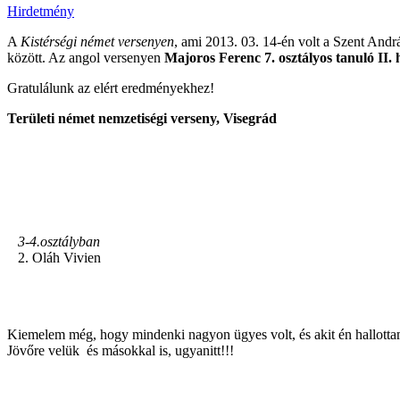
Hirdetmény
A
Kistérségi német versenyen
, ami 2013. 03. 14-én volt a Szent Andr
között. Az angol versenyen
Majoros Ferenc 7. osztályos tanuló II. 
Gratulálunk az elért eredményekhez!
Területi német nemzetiségi verseny, Visegrád
3-4.osztályban
2. Oláh Vivien
Kiemelem még, hogy mindenki nagyon ügyes volt, és akit én hallottam
Jövőre velük és másokkal is, ugyanitt!!!