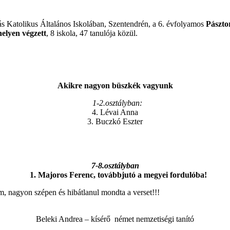
ás Katolikus Általános Iskolában, Szentendrén, a 6. évfolyamos
Pásztor
helyen végzett
, 8 iskola, 47 tanulója közül.
Akikre nagyon büszkék vagyunk
1-2.osztályban:
4. Lévai Anna
3. Buczkó Eszter
7-8.osztályban
1. Majoros Ferenc, továbbjutó a megyei fordulóba!
, nagyon szépen és hibátlanul mondta a verset!!!
Beleki Andrea – kísérő német nemzetiségi tanító