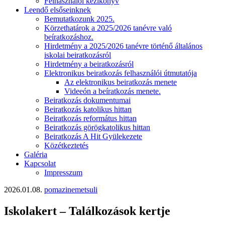
Felhasználói kézikönyv
Leendő elsőseinknek
Bemutatkozunk 2025.
Körzethatárok a 2025/2026 tanévre való
beíratkozáshoz.
Hirdetmény a 2025/2026 tanévre történő általános
iskolai beiratkozásról
Hirdetmény a beiratkozásról
Elektronikus beiratkozás felhasználói útmutatója
Az elektronikus beiratkozás menete
Videeón a beíratkozás menete.
Beiratkozás dokumentumai
Beiratkozás katolikus hittan
Beiratkozás református hittan
Beiratkozás görögkatolikus hittan
Beiratkozás A Hit Gyülekezete
Közétkeztetés
Galéria
Kapcsolat
Impresszum
2026.01.08.
pomazinemetsuli
Iskolakert – Találkozások kertje