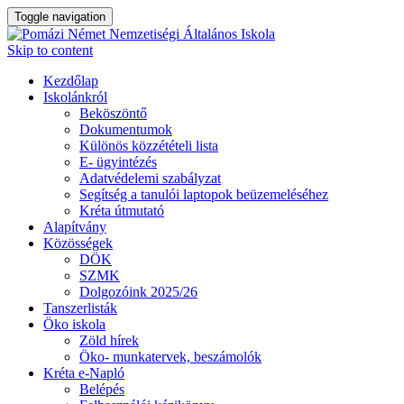
Toggle navigation
Skip to content
Kezdőlap
Iskolánkról
Beköszöntő
Dokumentumok
Különös közzétételi lista
E- ügyintézés
Adatvédelemi szabályzat
Segítség a tanulói laptopok beüzemeléséhez
Kréta útmutató
Alapítvány
Közösségek
DÖK
SZMK
Dolgozóink 2025/26
Tanszerlisták
Öko iskola
Zöld hírek
Öko- munkatervek, beszámolók
Kréta e-Napló
Belépés