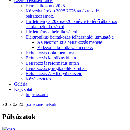
Leendő elsőseinknek
Bemutatkozunk 2025.
Körzethatárok a 2025/2026 tanévre való
beíratkozáshoz.
Hirdetmény a 2025/2026 tanévre történő általános
iskolai beiratkozásról
Hirdetmény a beiratkozásról
Elektronikus beiratkozás felhasználói útmutatója
Az elektronikus beiratkozás menete
Videeón a beíratkozás menete.
Beiratkozás dokumentumai
Beiratkozás katolikus hittan
Beiratkozás református hittan
Beiratkozás görögkatolikus hittan
Beiratkozás A Hit Gyülekezete
Közétkeztetés
Galéria
Kapcsolat
Impresszum
2012.02.20.
pomazinemetsuli
Pályázatok