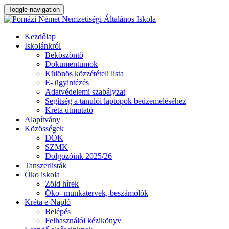
Toggle navigation
Skip
Kezdőlap
to
Iskolánkról
content
Beköszöntő
Dokumentumok
Különös közzétételi lista
E- ügyintézés
Adatvédelemi szabályzat
Segítség a tanulói laptopok beüzemeléséhez
Kréta útmutató
Alapítvány
Közösségek
DÖK
SZMK
Dolgozóink 2025/26
Tanszerlisták
Öko iskola
Zöld hírek
Öko- munkatervek, beszámolók
Kréta e-Napló
Belépés
Felhasználói kézikönyv